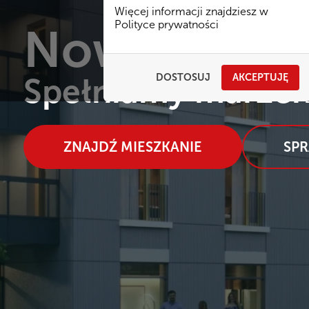
Więcej informacji znajdziesz w
Polityce prywatności
Nowe miesz
DOSTOSUJ
AKCEPTUJĘ
Spełniamy marzen
ZNAJDŹ MIESZKANIE
SP