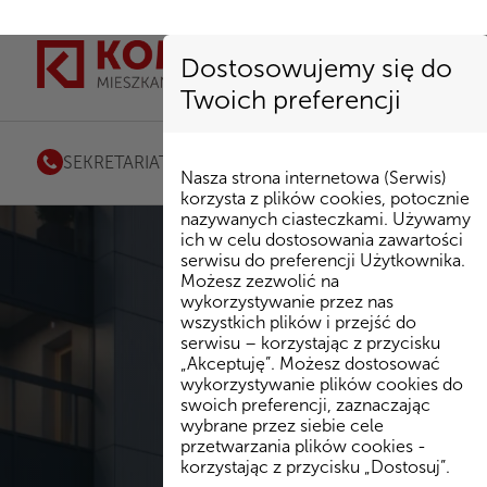
Dostosowujemy się do
Twoich preferencji
SEKRETARIAT
85 741 53 72
|
kombinat@kombinatbud.
Nasza strona internetowa (Serwis)
korzysta z plików cookies, potocznie
nazywanych ciasteczkami. Używamy
ich w celu dostosowania zawartości
serwisu do preferencji Użytkownika.
Możesz zezwolić na
wykorzystywanie przez nas
wszystkich plików i przejść do
serwisu – korzystając z przycisku
„Akceptuję”. Możesz dostosować
wykorzystywanie plików cookies do
swoich preferencji, zaznaczając
wybrane przez siebie cele
przetwarzania plików cookies -
korzystając z przycisku „Dostosuj”.