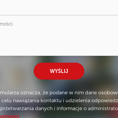
WYŚLIJ
rmularza oznacza, że podane w nim dane osobow
celu nawiązania kontaktu i udzielenia odpowiedz
 przetwarzania danych i informacje o administrato
watności
.