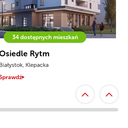
34 dostępnych mieszkań
Osiedle Rytm
A
Białystok, Klepacka
Bi
Sprawdź
Sp
Poprzednie
Następ