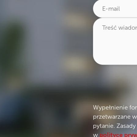
Wypełnienie fo
przetwarzane w 
pytanie. Zasady
w
polityce pry