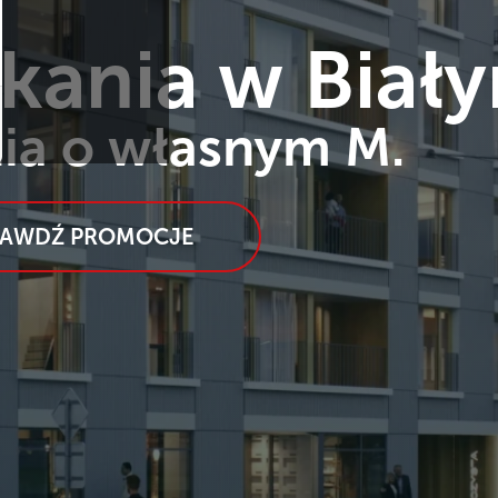
kania w Biał
ia o własnym M.
RAWDŹ PROMOCJE