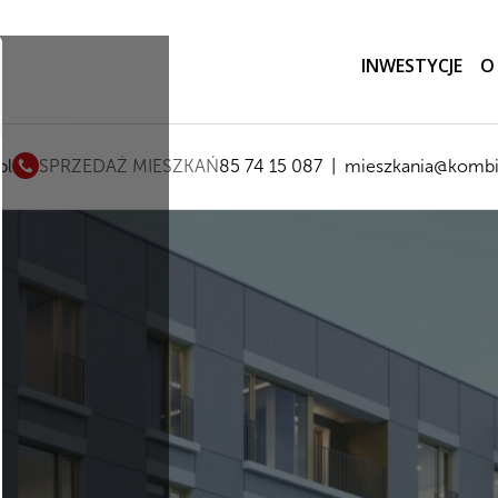
INWESTYCJE
O
pl
SPRZEDAŻ MIESZKAŃ
85 74 15 087
|
mieszkania@kombi