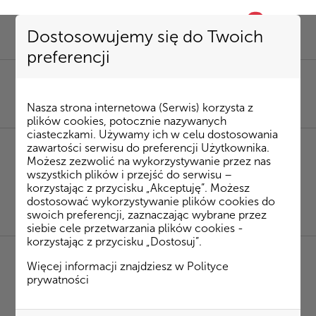
0
favorite
Dostosowujemy się do Twoich
preferencji
SEKRETARIAT
85 741 53 72
|
kombinat@kombinatbud.pl
SPRZEDAŻ MIESZKAŃ
Nasza strona internetowa (Serwis) korzysta z
85 74 15 087
|
mieszkania@kombinatbud.pl
plików cookies, potocznie nazywanych
ciasteczkami. Używamy ich w celu dostosowania
zawartości serwisu do preferencji Użytkownika.
🌿 Wydłużamy weekend! 5 czerwca nasze biuro
Możesz zezwolić na wykorzystywanie przez nas
będzie nieczynne – robimy sobie chwilę oddechu i
wszystkich plików i przejść do serwisu –
ładujemy baterie 🤍 Wracamy do Was 8 czerwca
korzystając z przycisku „Akceptuję”. Możesz
pełni nowej energii i gotowi do działania ✨ Miłego,
dostosować wykorzystywanie plików cookies do
swoich preferencji, zaznaczając wybrane przez
spokojnego czasu dla Was i dla nas 🌾
siebie cele przetwarzania plików cookies -
korzystając z przycisku „Dostosuj”.
Więcej informacji znajdziesz w
Polityce
PPUH Kombinat Budowlany Sp. z o. o.
prywatności
15-099 Białystok ul. Legionowa 14/16
NIP 542-030-35-89