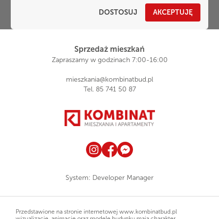
REGON 050232763
DOSTOSUJ
AKCEPTUJĘ
KRS 0000035433 - Sąd Rejonowy w Białymstoku
Kapitał zakładowy 14 946 000,00
Sprzedaż mieszkań
Zapraszamy w godzinach 7:00-16:00
mieszkania@kombinatbud.pl
Tel.
85 741 50 87
System:
Developer Manager
Przedstawione na stronie internetowej www.kombinatbud.pl
wizualizacje, animacje oraz modele budynku mają charakter