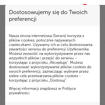
0
favorite
Dostosowujemy się do Twoich
preferencji
SEKRETARIAT
85 741 53 72
|
kombinat@kombinatbud.pl
SPRZEDAŻ MIESZKAŃ
Nasza strona internetowa (Serwis) korzysta z
85 74 15 087
|
mieszkania@kombinatbud.pl
plików cookies, potocznie nazywanych
ciasteczkami. Używamy ich w celu dostosowania
zawartości serwisu do preferencji Użytkownika.
Możesz zezwolić na wykorzystywanie przez nas
Grunty
wszystkich plików i przejść do serwisu –
korzystając z przycisku „Akceptuję”. Możesz
dostosować wykorzystywanie plików cookies do
swoich preferencji, zaznaczając wybrane przez
inwestycyjne
siebie cele przetwarzania plików cookies -
korzystając z przycisku „Dostosuj”.
– oferta
Więcej informacji znajdziesz w
Polityce
prywatności