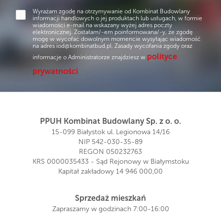
Wyrażam zgodę na otrzymywanie od Kombinat Budowlany
informacji handlowych o jej produktach lub usługach, w formie
wiadomości e-mail na wskazany wyżej adres poczty
elektronicznej. Zostałam/-em poinformowana/-y, że zgodę
mogę w wycofać dowolnym momencie wysyłając wiadomość
na adres
iod@kombinatbud.pl
. Zasady wycofania zgody oraz
polityce
informacje o Administratorze znajdziesz w
prywatności
PPUH Kombinat Budowlany Sp. z o. o.
15-099 Białystok ul. Legionowa 14/16
NIP 542-030-35-89
REGON 050232763
KRS 0000035433 - Sąd Rejonowy w Białymstoku
Kapitał zakładowy 14 946 000,00
Sprzedaż mieszkań
Zapraszamy w godzinach 7:00-16:00