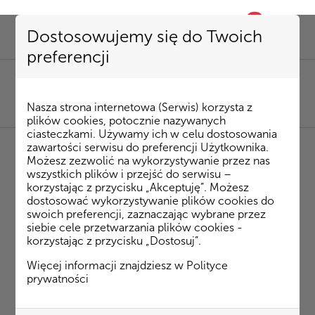
0
favorite
Dostosowujemy się do Twoich
preferencji
SEKRETARIAT
85 741 53 72
|
kombinat@kombinatbud.pl
SPRZEDAŻ MIESZKAŃ
Nasza strona internetowa (Serwis) korzysta z
85 74 15 087
|
mieszkania@kombinatbud.pl
plików cookies, potocznie nazywanych
ciasteczkami. Używamy ich w celu dostosowania
zawartości serwisu do preferencji Użytkownika.
Możesz zezwolić na wykorzystywanie przez nas
◂ Strona Główna
/
Inwestycje
/
Apartamenty
wszystkich plików i przejść do serwisu –
Czysta
/
Czysta _
m. 37
korzystając z przycisku „Akceptuję”. Możesz
dostosować wykorzystywanie plików cookies do
swoich preferencji, zaznaczając wybrane przez
Czysta _ m. 37
siebie cele przetwarzania plików cookies -
korzystając z przycisku „Dostosuj”.
Plan mieszkania
Więcej informacji znajdziesz w
Polityce
prywatności
Rzut 3D