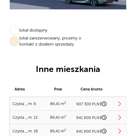
lokal dostępny
lokal zarezerwowany, prosimy o
kontakt z działem sprzedaży
Inne mieszkania
Adres
Pow
Cena brutto
2
Czysta _ m. 6
86,41 m
907 300 PLN
2
Czysta _ m. 12
86,41 m
941 900 PLN
2
Czysta _ m. 18
86,41 m
941 900 PLN