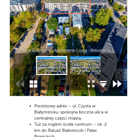
Prestiżowy adres – ul. Czysta w
Białymstoku, spokojna boczna ulica w
centralnej części miasta,
Tuż za rogiem ścisłe centrum – ok. 2
km do Ratusz Białostocki i Pałac
Branickich,