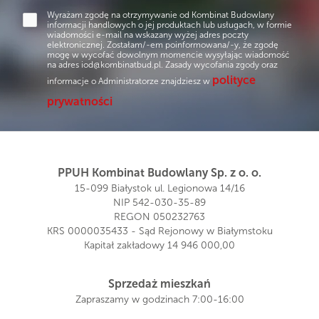
Wyrażam zgodę na otrzymywanie od Kombinat Budowlany
informacji handlowych o jej produktach lub usługach, w formie
wiadomości e-mail na wskazany wyżej adres poczty
elektronicznej. Zostałam/-em poinformowana/-y, że zgodę
mogę w wycofać dowolnym momencie wysyłając wiadomość
na adres
iod@kombinatbud.pl
. Zasady wycofania zgody oraz
polityce
informacje o Administratorze znajdziesz w
prywatności
PPUH Kombinat Budowlany Sp. z o. o.
15-099 Białystok ul. Legionowa 14/16
NIP 542-030-35-89
REGON 050232763
KRS 0000035433 - Sąd Rejonowy w Białymstoku
Kapitał zakładowy 14 946 000,00
Sprzedaż mieszkań
Zapraszamy w godzinach 7:00-16:00