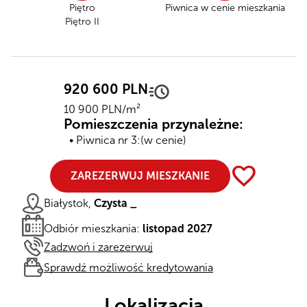
Piętro
Piwnica
w cenie mieszkania
Piętro II
920 600 PLN
10 900 PLN/m²
Pomieszczenia przynależne:
Piwnica nr 3:
(w cenie)
favorite
ZAREZERWUJ MIESZKANIE
Białystok,
Czysta _
Odbiór mieszkania:
listopad 2027
Zadzwoń i zarezerwuj
Sprawdź możliwość kredytowania
Lokalizacja