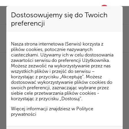
0
favorite
Dostosowujemy się do Twoich
preferencji
SEKRETARIAT
85 741 53 72
|
kombinat@kombinatbud.pl
SPRZEDAŻ MIESZKAŃ
Nasza strona internetowa (Serwis) korzysta z
85 74 15 087
|
mieszkania@kombinatbud.pl
plików cookies, potocznie nazywanych
ciasteczkami. Używamy ich w celu dostosowania
zawartości serwisu do preferencji Użytkownika.
Możesz zezwolić na wykorzystywanie przez nas
◂ Strona Główna
/
Inwestycje
/
Apartamenty
wszystkich plików i przejść do serwisu –
Śródmieście
/
Bohaterów Getta 14
m. 53
korzystając z przycisku „Akceptuję”. Możesz
dostosować wykorzystywanie plików cookies do
swoich preferencji, zaznaczając wybrane przez
Bohaterów Getta 14 m. 53
siebie cele przetwarzania plików cookies -
korzystając z przycisku „Dostosuj”.
Plan mieszkania
Więcej informacji znajdziesz w
Polityce
prywatności
Rzut 3D