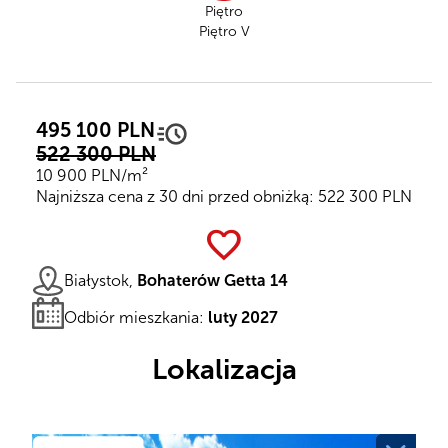
Piętro
Piętro V
495 100 PLN
522 300 PLN
10 900 PLN/m²
Najniższa cena z 30 dni przed obniżką: 522 300 PLN
favorite
Białystok,
Bohaterów Getta 14
Odbiór mieszkania:
luty 2027
Lokalizacja