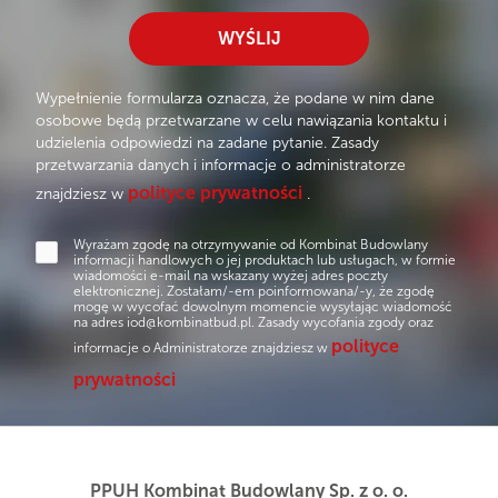
favorite
WYŚLIJ
SZCZEGÓŁY OFERTY
Wypełnienie formularza oznacza, że podane w nim dane
osobowe będą przetwarzane w celu nawiązania kontaktu i
udzielenia odpowiedzi na zadane pytanie. Zasady
przetwarzania danych i informacje o administratorze
polityce prywatności
znajdziesz w
.
Wyrażam zgodę na otrzymywanie od Kombinat Budowlany
informacji handlowych o jej produktach lub usługach, w formie
wiadomości e-mail na wskazany wyżej adres poczty
elektronicznej. Zostałam/-em poinformowana/-y, że zgodę
mogę w wycofać dowolnym momencie wysyłając wiadomość
na adres
iod@kombinatbud.pl
. Zasady wycofania zgody oraz
polityce
informacje o Administratorze znajdziesz w
prywatności
PPUH Kombinat Budowlany Sp. z o. o.