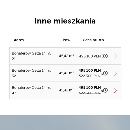
Inne mieszkania
Adres
Pow
Cena brutto
Bohaterów Getta 14 m.
2
45,42 m
495 100 PLN
21
Ładowanie planów...
Bohaterów Getta 14 m.
495 100 PLN
2
45,42 m
32
522 300 PLN
Ładowanie planów...
Ładowanie obrazu...
Bohaterów Getta 14 m.
495 100 PLN
2
45,42 m
43
522 300 PLN
Ładowanie planów...
Ładowanie obrazu...
Bohaterów Getta 14 m. 21
Ładowanie obrazu...
2
Powierzchnia
45,42 m