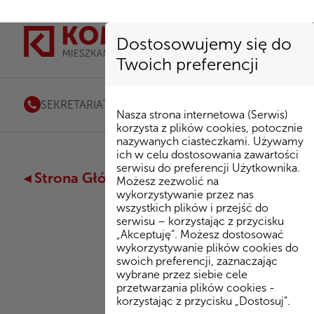
Dostosowujemy się do
Twoich preferencji
SEKRETARIAT
85 741 53 72
|
kombinat@kombinatbud.
Nasza strona internetowa (Serwis)
korzysta z plików cookies, potocznie
nazywanych ciasteczkami. Używamy
ich w celu dostosowania zawartości
serwisu do preferencji Użytkownika.
◂ Strona Główna
/
Inwestycje
/
Apartamenty
Możesz zezwolić na
wykorzystywanie przez nas
wszystkich plików i przejść do
serwisu – korzystając z przycisku
„Akceptuję”. Możesz dostosować
Bo
wykorzystywanie plików cookies do
swoich preferencji, zaznaczając
wybrane przez siebie cele
przetwarzania plików cookies -
Plan
korzystając z przycisku „Dostosuj”.
mieszkani