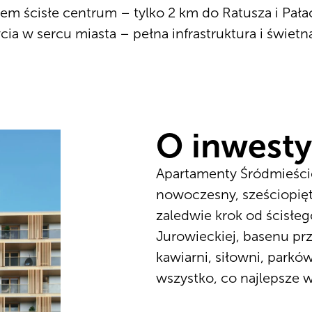
iem ścisłe centrum – tylko 2 km do Ratusza i Pała
cia w sercu miasta – pełna infrastruktura i świet
O inwesty
Apartamenty Śródmieście
nowoczesny, sześciopięt
zaledwie krok od ścisłeg
Jurowieckiej, basenu przy
kawiarni, siłowni, parków
wszystko, co najlepsze w 