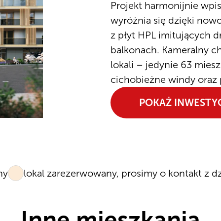
Projekt harmonijnie wpis
wyróżnia się dzięki no
z płyt HPL imitujących
balkonach. Kameralny cha
lokali – jedynie 63 mie
cichobieżne windy oraz
POKAŻ INWESTY
ny
lokal zarezerwowany, prosimy o kontakt z d
Inne mieszkania