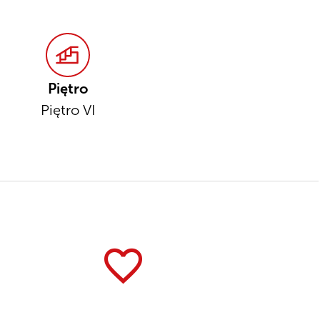
Piętro
Piętro VI
favorite