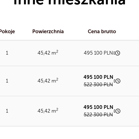
Pokoje
Powierzchnia
Cena brutto
2
1
45,42 m
495 100 PLN
495 100 PLN
Cena/m²
2
1
45,42 m
522 300 PLN
Ładowanie obrazu...
Odbiór d
495 100 PLN
Cena/m²
2
1
45,42 m
SZ
522 300 PLN
O
Odbiór d
Ładowanie obrazu...
Najniższa 