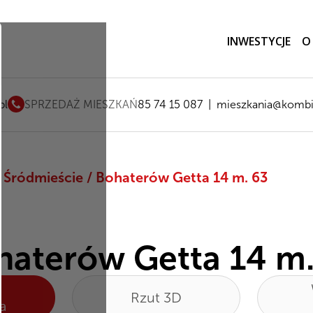
INWESTYCJE
O
pl
SPRZEDAŻ MIESZKAŃ
85 74 15 087
|
mieszkania@kombi
 Śródmieście
/
Bohaterów Getta 14
m. 63
haterów Getta 14 m.
Rzut 3D
a