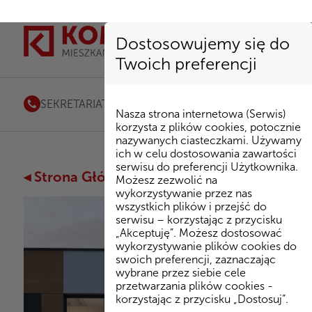
Dostosowujemy się do
Twoich preferencji
SEKRETARIAT
85 741 53 72
|
kombinat@kombinatbud.
Nasza strona internetowa (Serwis)
korzysta z plików cookies, potocznie
nazywanych ciasteczkami. Używamy
ich w celu dostosowania zawartości
serwisu do preferencji Użytkownika.
◂ Strona Główna
/
Inwestycje
/
Domy przy H
Możesz zezwolić na
wykorzystywanie przez nas
wszystkich plików i przejść do
serwisu – korzystając z przycisku
„Akceptuję”. Możesz dostosować
wykorzystywanie plików cookies do
swoich preferencji, zaznaczając
wybrane przez siebie cele
przetwarzania plików cookies -
korzystając z przycisku „Dostosuj”.