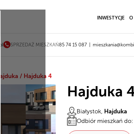
INWESTYCJE
O
pl
SPRZEDAŻ MIESZKAŃ
85 74 15 087
|
mieszkania@kombi
ajduka
/
Hajduka 4
Hajduka 
Białystok,
Hajduka
Odbiór mieszkań do