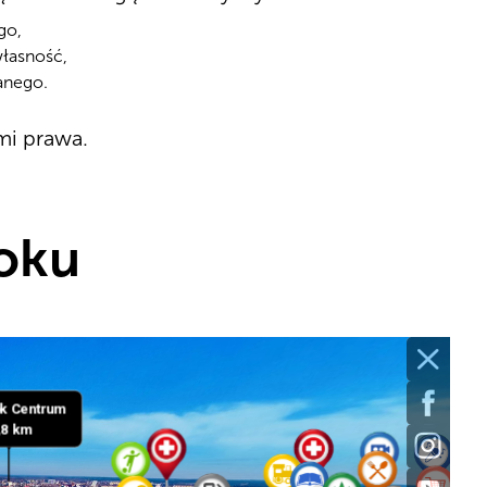
go,
łasność,
anego.
mi prawa.
toku