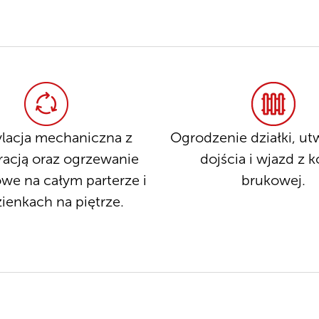
lacja mechaniczna z
Ogrodzenie działki, u
racją oraz ogrzewanie
dojścia i wjazd z k
we na całym parterze i
brukowej.
zienkach na piętrze.