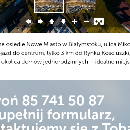
e osiedle Nowe Miasto w Białymstoku, ulica Miko
jazd do centrum, tylko 3 km do Rynku Kościuszki
 okolica domów jednorodzinnych – idealne miejsc
woń
85 741 50 87
upełnij formularz,
taktujemy się z Tob