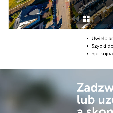
Uwielbian
Szybki do
Spokojna
Zadz
lub uz
a skon