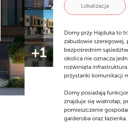
Lokalizacja
Domy przy Hajduka to t
zabudowie szeregowej, 
+1
bezpośrednim sąsiedztw
okolica nie oznacza jedn
rozwinięta infrastruktur
przystanki komunikacji m
Domy posiadają funkcjon
znajduje się wiatrołap, p
pomieszczenie gospodarcz
garderoba oraz łazienka.