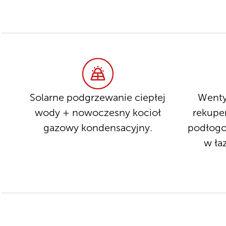
Solarne podgrzewanie ciepłej
Wenty
wody + nowoczesny kocioł
rekupe
gazowy kondensacyjny.
podłogo
w ła