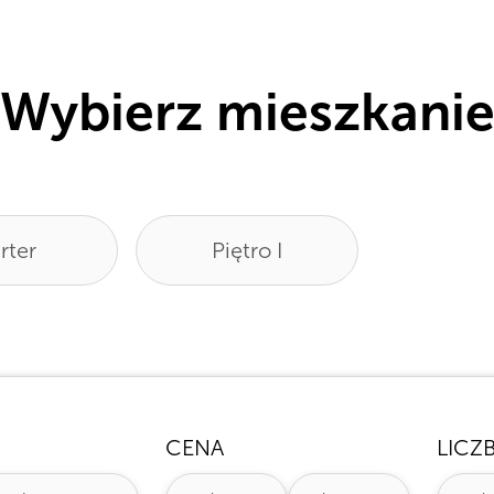
Wybierz mieszkani
rter
Piętro I
CENA
LICZ