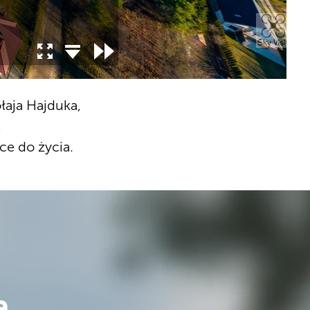
łaja Hajduka,
,
e do życia.
ą