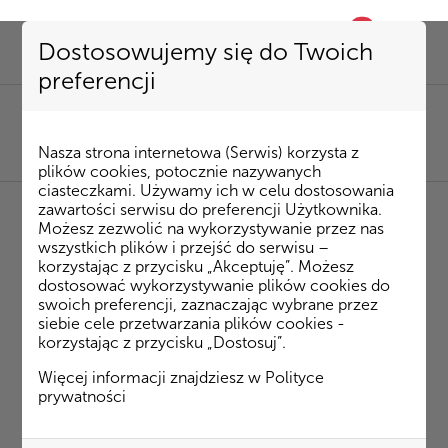
0
favorite
Dostosowujemy się do Twoich
preferencji
SEKRETARIAT
85 741 53 72
|
kombinat@kombinatbud.pl
SPRZEDAŻ MIESZKAŃ
Nasza strona internetowa (Serwis) korzysta z
85 74 15 087
|
mieszkania@kombinatbud.pl
plików cookies, potocznie nazywanych
ciasteczkami. Używamy ich w celu dostosowania
zawartości serwisu do preferencji Użytkownika.
Możesz zezwolić na wykorzystywanie przez nas
◂ Strona Główna
/
Inwestycje
/
Osiedle Rytm
/
wszystkich plików i przejść do serwisu –
Ateńska budynek 4
m. 29
korzystając z przycisku „Akceptuję”. Możesz
dostosować wykorzystywanie plików cookies do
swoich preferencji, zaznaczając wybrane przez
Ateńska budynek 4 m. 29
siebie cele przetwarzania plików cookies -
korzystając z przycisku „Dostosuj”.
Plan mieszkania
Więcej informacji znajdziesz w
Polityce
prywatności
Rzut 3D