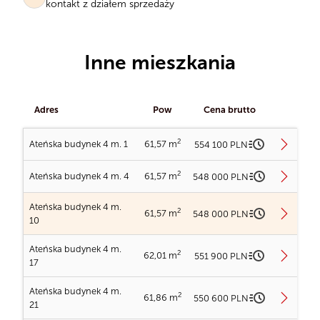
kontakt z działem sprzedaży
Inne mieszkania
Adres
Pow
Cena brutto
2
Ateńska budynek 4 m. 1
61,57 m
554 100 PLN
2
Ateńska budynek 4 m. 4
61,57 m
548 000 PLN
Ładowanie planów...
Ateńska budynek 4 m.
2
61,57 m
548 000 PLN
Ładowanie planów...
10
Ładowanie obrazu...
Ateńska budynek 4 m.
2
62,01 m
551 900 PLN
Ładowanie planów...
17
Ładowanie obrazu...
Ateńska budynek 4 m. 1
Ateńska budynek 4 m.
2
61,86 m
550 600 PLN
21
2
Powierzchnia
61,57 m
Ateńska budynek 4 m. 4