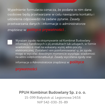
Wypełnienie formularza oznacza, że podane w nim dane
osobowe będą przetwarzane w celu nawiązania kontaktu i
udzielenia odpowiedzi na zadane pytanie. Zasady
przetwarzania danych i informacje o administratorze
polityce prywatności
znajdziesz w
.
Wyrażam zgodę na otrzymywanie od Kombinat Budowlany
informacji handlowych o jej produktach lub usługach, w formie
wiadomości e-mail na wskazany wyżej adres poczty
elektronicznej. Zostałam/-em poinformowana/-y, że zgodę
mogę w wycofać dowolnym momencie wysyłając wiadomość
na adres
iod@kombinatbud.pl
. Zasady wycofania zgody oraz
polityce
informacje o Administratorze znajdziesz w
prywatności
PPUH Kombinat Budowlany Sp. z o. o.
15-099 Białystok ul. Legionowa 14/16
NIP 542-030-35-89