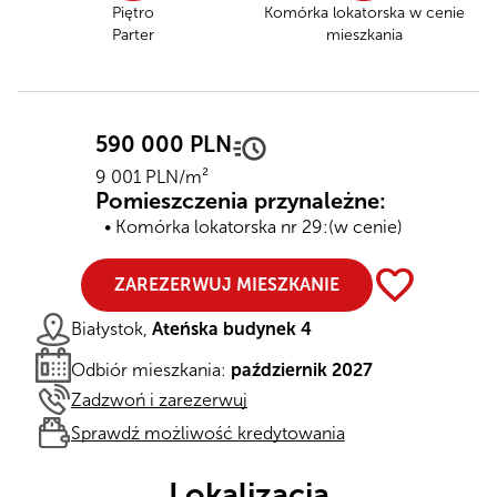
Piętro
Komórka lokatorska
w cenie
Parter
mieszkania
590 000 PLN
9 001 PLN/m²
Pomieszczenia przynależne:
Komórka lokatorska nr 29:
(w cenie)
favorite
ZAREZERWUJ MIESZKANIE
Białystok,
Ateńska budynek 4
Odbiór mieszkania:
październik 2027
Zadzwoń i zarezerwuj
Sprawdź możliwość kredytowania
Lokalizacja