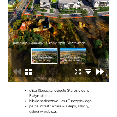
ulica Klepacka, osiedle Starosielce w
Białymstoku,
bliskie sąsiedztwo Lasu Turczyńskiego,
pełna infrastruktura – sklepy, szkoły,
usługi w pobliżu.