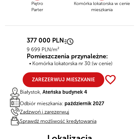
Piętro
Komórka lokatorska
w cenie
Parter
mieszkania
377 000 PLN
9 699 PLN/m²
Pomieszczenia przynależne:
Komórka lokatorska nr 30:
(w cenie)
favorite
ZAREZERWUJ MIESZKANIE
Białystok,
Ateńska budynek 4
Odbiór mieszkania:
październik 2027
Zadzwoń i zarezerwuj
Sprawdź możliwość kredytowania
Lokalizacja