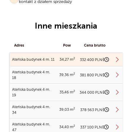
kontakt z działem sprzedaży
Inne mieszkania
Adres
Pow
Cena brutto
2
Ateńska budynek 4 m. 11
34,27 m
332 400 PLN
Ateńska budynek 4 m.
2
39,36 m
381 800 PLN
Ładowanie planów...
18
Ateńska budynek 4 m.
2
35,46 m
344 000 PLN
Ładowanie planów...
19
Ładowanie obrazu...
Ateńska budynek 4 m.
2
39,03 m
378 563 PLN
Ładowanie planów...
34
Ładowanie obrazu...
Ateńska budynek 4 m. 11
Ateńska budynek 4 m.
2
34,40 m
337 100 PLN
2
Powierzchnia
34,27 m
47