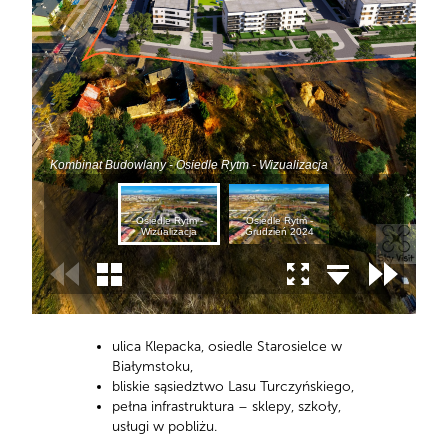
ulica Klepacka, osiedle Starosielce w
Białymstoku,
bliskie sąsiedztwo Lasu Turczyńskiego,
pełna infrastruktura – sklepy, szkoły,
usługi w pobliżu.