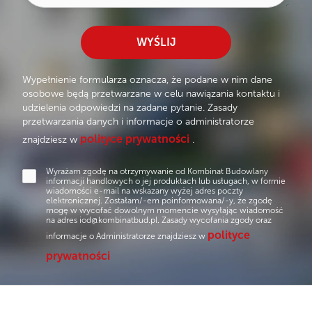
favorite
SZCZEGÓŁY OFERTY
WYŚLIJ
Wypełnienie formularza oznacza, że podane w nim dane
osobowe będą przetwarzane w celu nawiązania kontaktu i
udzielenia odpowiedzi na zadane pytanie. Zasady
przetwarzania danych i informacje o administratorze
polityce prywatności
znajdziesz w
.
Wyrażam zgodę na otrzymywanie od Kombinat Budowlany
informacji handlowych o jej produktach lub usługach, w formie
wiadomości e-mail na wskazany wyżej adres poczty
elektronicznej. Zostałam/-em poinformowana/-y, że zgodę
mogę w wycofać dowolnym momencie wysyłając wiadomość
na adres
iod@kombinatbud.pl
. Zasady wycofania zgody oraz
polityce
informacje o Administratorze znajdziesz w
prywatności