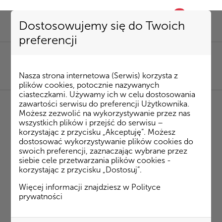
0
favorite
Dostosowujemy się do Twoich
preferencji
SEKRETARIAT
85 741 53 72
|
kombinat@kombinatbud.pl
SPRZEDAŻ MIESZKAŃ
Nasza strona internetowa (Serwis) korzysta z
85 74 15 087
|
mieszkania@kombinatbud.pl
plików cookies, potocznie nazywanych
ciasteczkami. Używamy ich w celu dostosowania
zawartości serwisu do preferencji Użytkownika.
Możesz zezwolić na wykorzystywanie przez nas
◂ Strona Główna
/
Inwestycje
/
Osiedle Rytm
/
wszystkich plików i przejść do serwisu –
Ateńska budynek 4
m. 30
korzystając z przycisku „Akceptuję”. Możesz
dostosować wykorzystywanie plików cookies do
swoich preferencji, zaznaczając wybrane przez
Ateńska budynek 4 m. 30
siebie cele przetwarzania plików cookies -
korzystając z przycisku „Dostosuj”.
Plan mieszkania
Więcej informacji znajdziesz w
Polityce
prywatności
Rzut 3D