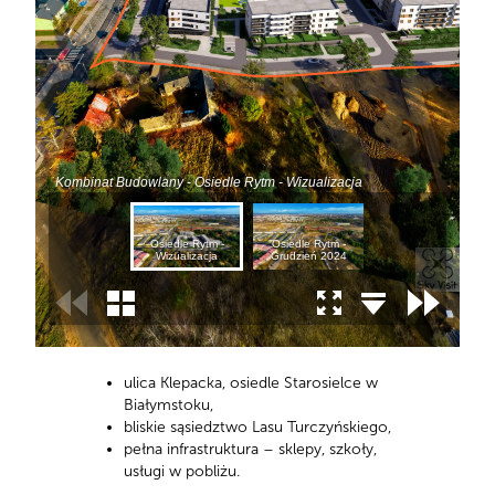
ulica Klepacka, osiedle Starosielce w
Białymstoku,
bliskie sąsiedztwo Lasu Turczyńskiego,
pełna infrastruktura – sklepy, szkoły,
usługi w pobliżu.