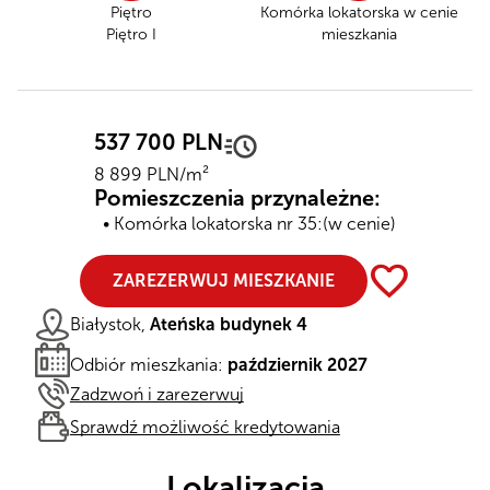
Piętro
Komórka lokatorska
w cenie
Piętro I
mieszkania
537 700 PLN
8 899 PLN/m²
Pomieszczenia przynależne:
Komórka lokatorska nr 35:
(w cenie)
favorite
ZAREZERWUJ MIESZKANIE
Białystok,
Ateńska budynek 4
Odbiór mieszkania:
październik 2027
Zadzwoń i zarezerwuj
Sprawdź możliwość kredytowania
Lokalizacja