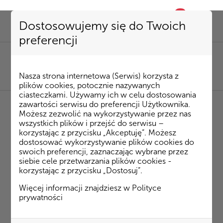
0
favorite
Dostosowujemy się do Twoich
preferencji
SEKRETARIAT
85 741 53 72
|
kombinat@kombinatbud.pl
SPRZEDAŻ MIESZKAŃ
Nasza strona internetowa (Serwis) korzysta z
85 74 15 087
|
mieszkania@kombinatbud.pl
plików cookies, potocznie nazywanych
ciasteczkami. Używamy ich w celu dostosowania
zawartości serwisu do preferencji Użytkownika.
Możesz zezwolić na wykorzystywanie przez nas
◂ Strona Główna
/
Inwestycje
/
Osiedle Rytm
/
wszystkich plików i przejść do serwisu –
Ateńska budynek 4
m. 35
korzystając z przycisku „Akceptuję”. Możesz
dostosować wykorzystywanie plików cookies do
swoich preferencji, zaznaczając wybrane przez
Ateńska budynek 4 m. 35
siebie cele przetwarzania plików cookies -
korzystając z przycisku „Dostosuj”.
Plan mieszkania
Więcej informacji znajdziesz w
Polityce
prywatności
Rzut 3D