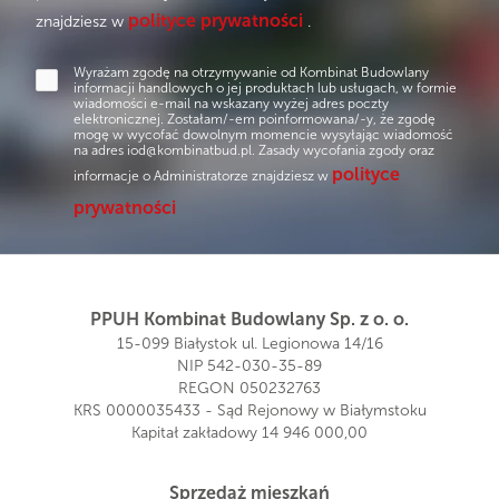
polityce prywatności
znajdziesz w
.
Wyrażam zgodę na otrzymywanie od Kombinat Budowlany
informacji handlowych o jej produktach lub usługach, w formie
wiadomości e-mail na wskazany wyżej adres poczty
elektronicznej. Zostałam/-em poinformowana/-y, że zgodę
mogę w wycofać dowolnym momencie wysyłając wiadomość
na adres
iod@kombinatbud.pl
. Zasady wycofania zgody oraz
polityce
informacje o Administratorze znajdziesz w
prywatności
PPUH Kombinat Budowlany Sp. z o. o.
15-099 Białystok ul. Legionowa 14/16
NIP 542-030-35-89
REGON 050232763
KRS 0000035433 - Sąd Rejonowy w Białymstoku
Kapitał zakładowy 14 946 000,00
Sprzedaż mieszkań