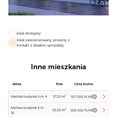
lokal dostępny
lokal zarezerwowany, prosimy o
kontakt z działem sprzedaży
Inne mieszkania
Adres
Pow
Cena brutto
2
Ateńska budynek 4 m. 9
57,02 m
507 500 PLN
Ładowanie planów...
Ateńska budynek 4 m.
2
55,65 m
500 900 PLN
16