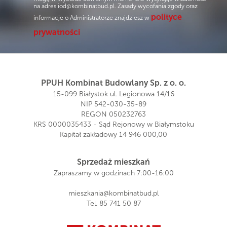
na adres
iod@kombinatbud.pl
. Zasady wycofania zgody oraz
polityce
informacje o Administratorze znajdziesz w
prywatności
PPUH Kombinat Budowlany Sp. z o. o.
15-099 Białystok ul. Legionowa 14/16
NIP 542-030-35-89
REGON 050232763
KRS 0000035433 - Sąd Rejonowy w Białymstoku
Kapitał zakładowy 14 946 000,00
Sprzedaż mieszkań
Zapraszamy w godzinach 7:00-16:00
mieszkania@kombinatbud.pl
Tel.
85 741 50 87