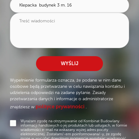
Wirtualny spacer
kom. nr 20:
(w cenie)
Rzut 3D
Pomieszczenia
przynależne
favorite
SZCZEGÓŁY OFERTY
Wirtualny spacer
Rzut 3D
favorite
SZCZEGÓŁY OFERTY
Wirtualny spacer
favorite
SZCZEGÓŁY OFERTY
WYŚLIJ
Wypełnienie formularza oznacza, że podane w nim dane
osobowe będą przetwarzane w celu nawiązania kontaktu i
udzielenia odpowiedzi na zadane pytanie. Zasady
przetwarzania danych i informacje o administratorze
polityce prywatności
znajdziesz w
.
Wyrażam zgodę na otrzymywanie od Kombinat Budowlany
informacji handlowych o jej produktach lub usługach, w formie
wiadomości e-mail na wskazany wyżej adres poczty
elektronicznej. Zostałam/-em poinformowana/-y, że zgodę
mogę w wycofać dowolnym momencie wysyłając wiadomość