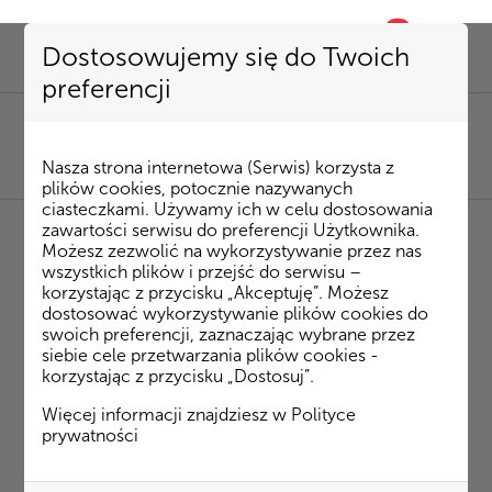
0
favorite
Dostosowujemy się do Twoich
preferencji
SEKRETARIAT
85 741 53 72
|
kombinat@kombinatbud.pl
SPRZEDAŻ MIESZKAŃ
Nasza strona internetowa (Serwis) korzysta z
85 74 15 087
|
mieszkania@kombinatbud.pl
plików cookies, potocznie nazywanych
ciasteczkami. Używamy ich w celu dostosowania
zawartości serwisu do preferencji Użytkownika.
Możesz zezwolić na wykorzystywanie przez nas
◂ Strona Główna
/
Inwestycje
/
Osiedle Rytm
/
wszystkich plików i przejść do serwisu –
Klepacka budynek 3
m. 16
korzystając z przycisku „Akceptuję”. Możesz
dostosować wykorzystywanie plików cookies do
swoich preferencji, zaznaczając wybrane przez
Klepacka budynek 3 m. 16
siebie cele przetwarzania plików cookies -
korzystając z przycisku „Dostosuj”.
Więcej informacji znajdziesz w
Polityce
prywatności