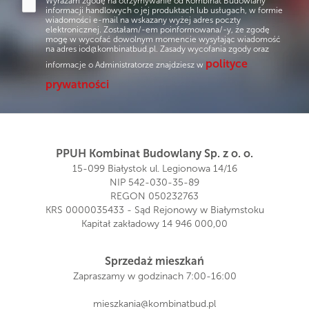
Wyrażam zgodę na otrzymywanie od Kombinat Budowlany
informacji handlowych o jej produktach lub usługach, w formie
wiadomości e-mail na wskazany wyżej adres poczty
elektronicznej. Zostałam/-em poinformowana/-y, że zgodę
mogę w wycofać dowolnym momencie wysyłając wiadomość
na adres
iod@kombinatbud.pl
. Zasady wycofania zgody oraz
polityce
informacje o Administratorze znajdziesz w
prywatności
PPUH Kombinat Budowlany Sp. z o. o.
15-099 Białystok ul. Legionowa 14/16
NIP 542-030-35-89
REGON 050232763
KRS 0000035433 - Sąd Rejonowy w Białymstoku
Kapitał zakładowy 14 946 000,00
Sprzedaż mieszkań
Zapraszamy w godzinach 7:00-16:00
mieszkania@kombinatbud.pl