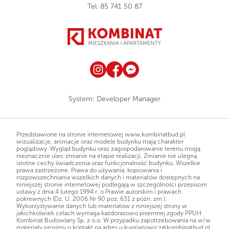
Tel.
85 741 50 87
System:
Developer Manager
Przedstawione na stronie internetowej www.kombinatbud.pl
wizualizacje, animacje oraz modele budynku mają charakter
poglądowy. Wygląd budynku oraz zagospodarowanie terenu mogą
nieznacznie ulec zmianie na etapie realizacji. Zmianie nie ulegną
istotne cechy świadczenia oraz funkcjonalność budynku. Wszelkie
prawa zastrzeżone. Prawa do używania, kopiowania i
rozpowszechniania wszelkich danych i materiałów dostępnych na
niniejszej stronie internetowej podlegają w szczególności przepisom
ustawy z dnia 4 lutego 1994 r. o Prawie autorskim i prawach
pokrewnych (Dz. U. 2006 Nr 90 poz. 631 z późn. zm.).
Wykorzystywanie danych lub materiałów z niniejszej strony w
jakichkolwiek celach wymaga każdorazowo pisemnej zgody PPUH
Kombinat Budowlany Sp. z o.o. W przypadku zapotrzebowania na w/w
materiały prosimy o kontakt na adres
u.kuprianowicz@kombinatbud.pl