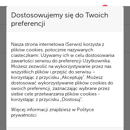
0
favorite
Dostosowujemy się do Twoich
preferencji
SEKRETARIAT
85 741 53 72
|
kombinat@kombinatbud.pl
SPRZEDAŻ MIESZKAŃ
Nasza strona internetowa (Serwis) korzysta z
85 74 15 087
|
mieszkania@kombinatbud.pl
plików cookies, potocznie nazywanych
ciasteczkami. Używamy ich w celu dostosowania
zawartości serwisu do preferencji Użytkownika.
Możesz zezwolić na wykorzystywanie przez nas
◂ Strona Główna
/
Inwestycje
/
Osiedle Rytm
/
wszystkich plików i przejść do serwisu –
Ateńska budynek 4
m. 24
korzystając z przycisku „Akceptuję”. Możesz
dostosować wykorzystywanie plików cookies do
swoich preferencji, zaznaczając wybrane przez
Ateńska budynek 4 m. 24
siebie cele przetwarzania plików cookies -
korzystając z przycisku „Dostosuj”.
Plan mieszkania
Więcej informacji znajdziesz w
Polityce
prywatności
Rzut 3D