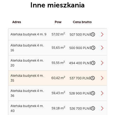
Inne mieszkania
Adres
Pow
Cena brutto
2
Ateńska budynek 4 m. 9
57,02 m
507 500 PLN
Ateńska budynek 4 m.
2
55,65 m
500 900 PLN
Ładowanie planów...
16
Ateńska budynek 4 m.
2
55,55 m
494 400 PLN
Ładowanie planów...
20
Ładowanie obrazu...
Ateńska budynek 4 m.
2
60,42 m
537 700 PLN
Ładowanie planów...
35
Ładowanie obrazu...
Ateńska budynek 4 m. 9
Ateńska budynek 4 m.
2
59,43 m
528 900 PLN
2
Ładowanie planów...
Powierzchnia
57,02 m
36
Ładowanie obrazu...
Ateńska budynek 4 m. 16
Piętro
Piętro II
Ateńska budynek 4 m.
2
59,18 m
526 700 PLN
2
Powierzchnia
55,65 m
40
Liczba pokoi
3
Ateńska budynek 4 m. 20