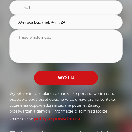
favorite
SZCZEGÓŁY OFERTY
Wirtualny spacer
Cena/m²
8 900 PLN
kom. nr 43:
(w cenie)
Rzut 3D
Pomieszczenia
przynależne
Odbiór do
31.10.2027
favorite
SZCZEGÓŁY OFERTY
Wirtualny spacer
kom. nr 44:
(w cenie)
Rzut 3D
Pomieszczenia
przynależne
favorite
SZCZEGÓŁY OFERTY
Wirtualny spacer
Rzut 3D
favorite
SZCZEGÓŁY OFERTY
Wirtualny spacer
favorite
SZCZEGÓŁY OFERTY
WYŚLIJ
Wypełnienie formularza oznacza, że podane w nim dane
osobowe będą przetwarzane w celu nawiązania kontaktu i
udzielenia odpowiedzi na zadane pytanie. Zasady
przetwarzania danych i informacje o administratorze
polityce prywatności
znajdziesz w
.