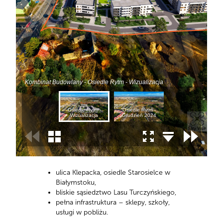
ulica Klepacka, osiedle Starosielce w
Białymstoku,
bliskie sąsiedztwo Lasu Turczyńskiego,
pełna infrastruktura – sklepy, szkoły,
usługi w pobliżu.