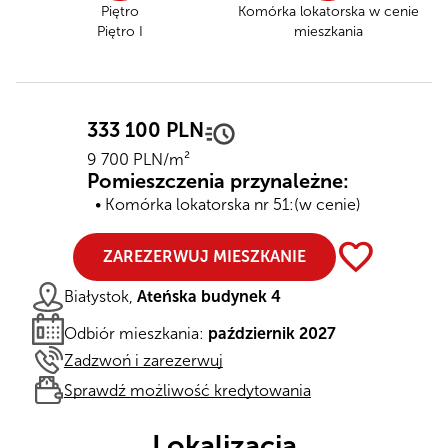
Piętro
Komórka lokatorska
w cenie
Piętro I
mieszkania
333 100 PLN
9 700 PLN/m²
Pomieszczenia przynależne:
Komórka lokatorska nr 51:
(w cenie)
favorite
ZAREZERWUJ MIESZKANIE
Białystok,
Ateńska budynek 4
Odbiór mieszkania:
październik 2027
Zadzwoń i zarezerwuj
Sprawdź możliwość kredytowania
Lokalizacja