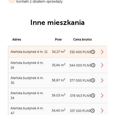
kontakt z działem sprzedaży
Inne mieszkania
Adres
Pow
Cena brutto
2
Ateńska budynek 4 m. 11
34,27 m
332 400 PLN
Ateńska budynek 4 m.
2
35,46 m
344 000 PLN
Ładowanie planów...
19
Ateńska budynek 4 m.
2
38,87 m
377 000 PLN
Ładowanie planów...
30
Ładowanie obrazu...
Ateńska budynek 4 m.
2
39,03 m
378 563 PLN
Ładowanie planów...
34
Ładowanie obrazu...
Ateńska budynek 4 m. 11
Ateńska budynek 4 m.
2
34,40 m
337 100 PLN
2
Powierzchnia
34,27 m
47