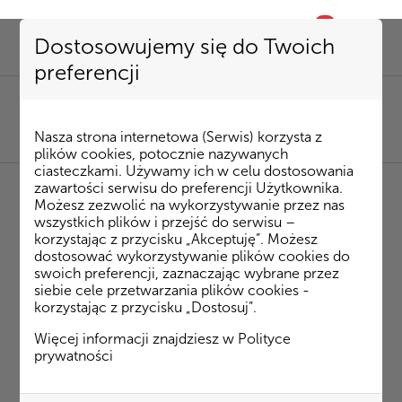
0
favorite
Dostosowujemy się do Twoich
preferencji
SEKRETARIAT
85 741 53 72
|
kombinat@kombinatbud.pl
SPRZEDAŻ MIESZKAŃ
Nasza strona internetowa (Serwis) korzysta z
85 74 15 087
|
mieszkania@kombinatbud.pl
plików cookies, potocznie nazywanych
ciasteczkami. Używamy ich w celu dostosowania
zawartości serwisu do preferencji Użytkownika.
Możesz zezwolić na wykorzystywanie przez nas
◂ Strona Główna
/
Inwestycje
/
Osiedle Rytm
/
wszystkich plików i przejść do serwisu –
Ateńska budynek 4
m. 51
korzystając z przycisku „Akceptuję”. Możesz
dostosować wykorzystywanie plików cookies do
swoich preferencji, zaznaczając wybrane przez
Ateńska budynek 4 m. 51
siebie cele przetwarzania plików cookies -
korzystając z przycisku „Dostosuj”.
Plan mieszkania
Więcej informacji znajdziesz w
Polityce
prywatności
Rzut 3D