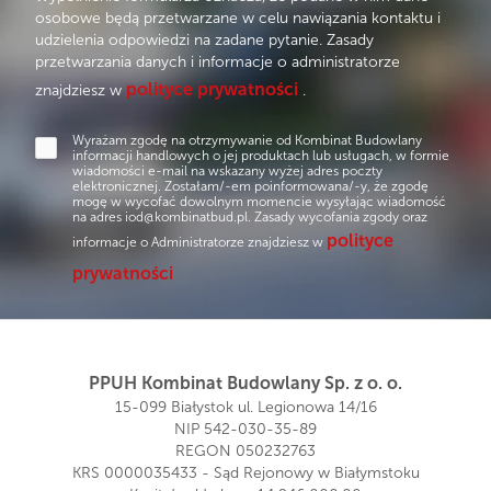
osobowe będą przetwarzane w celu nawiązania kontaktu i
udzielenia odpowiedzi na zadane pytanie. Zasady
przetwarzania danych i informacje o administratorze
polityce prywatności
znajdziesz w
.
Wyrażam zgodę na otrzymywanie od Kombinat Budowlany
informacji handlowych o jej produktach lub usługach, w formie
wiadomości e-mail na wskazany wyżej adres poczty
elektronicznej. Zostałam/-em poinformowana/-y, że zgodę
mogę w wycofać dowolnym momencie wysyłając wiadomość
na adres
iod@kombinatbud.pl
. Zasady wycofania zgody oraz
polityce
informacje o Administratorze znajdziesz w
prywatności
PPUH Kombinat Budowlany Sp. z o. o.
15-099 Białystok ul. Legionowa 14/16
NIP 542-030-35-89
REGON 050232763
KRS 0000035433 - Sąd Rejonowy w Białymstoku