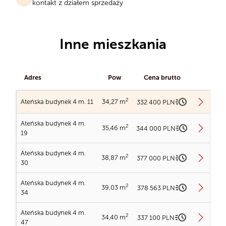
kontakt z działem sprzedaży
Inne mieszkania
Adres
Pow
Cena brutto
2
Ateńska budynek 4 m. 11
34,27 m
332 400 PLN
Ateńska budynek 4 m.
2
35,46 m
344 000 PLN
Ładowanie planów...
19
Ateńska budynek 4 m.
2
38,87 m
377 000 PLN
Ładowanie planów...
30
Ładowanie obrazu...
Ateńska budynek 4 m.
2
39,03 m
378 563 PLN
Ładowanie planów...
34
Ładowanie obrazu...
Ateńska budynek 4 m. 11
Ateńska budynek 4 m.
2
34,40 m
337 100 PLN
2
Powierzchnia
34,27 m
47