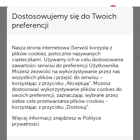
0
favorite
Dostosowujemy się do Twoich
preferencji
SEKRETARIAT
85 741 53 72
|
kombinat@kombinatbud.pl
SPRZEDAŻ MIESZKAŃ
Nasza strona internetowa (Serwis) korzysta z
85 74 15 087
|
mieszkania@kombinatbud.pl
plików cookies, potocznie nazywanych
ciasteczkami. Używamy ich w celu dostosowania
zawartości serwisu do preferencji Użytkownika.
Możesz zezwolić na wykorzystywanie przez nas
◂ Strona Główna
/
Inwestycje
/
Osiedle Rytm
/
wszystkich plików i przejść do serwisu –
Ateńska budynek 4
m. 55
korzystając z przycisku „Akceptuję”. Możesz
dostosować wykorzystywanie plików cookies do
swoich preferencji, zaznaczając wybrane przez
Ateńska budynek 4 m. 55
siebie cele przetwarzania plików cookies -
korzystając z przycisku „Dostosuj”.
Plan mieszkania
Więcej informacji znajdziesz w
Polityce
prywatności
Rzut 3D