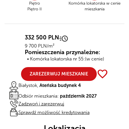
Piętro
Komórka lokatorska
w cenie
Piętro II
mieszkania
332 500 PLN
9 700 PLN/m²
Pomieszczenia przynależne:
Komórka lokatorska nr 55:
(w cenie)
favorite
ZAREZERWUJ MIESZKANIE
Białystok,
Ateńska budynek 4
Odbiór mieszkania:
październik 2027
Zadzwoń i zarezerwuj
Sprawdź możliwość kredytowania
Lokalizacja