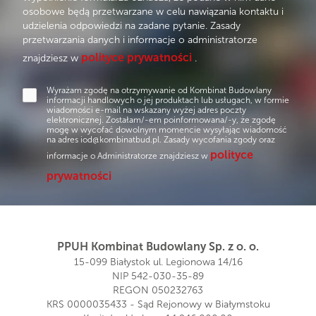
osobowe będą przetwarzane w celu nawiązania kontaktu i
udzielenia odpowiedzi na zadane pytanie. Zasady
przetwarzania danych i informacje o administratorze
polityce prywatności
znajdziesz w
.
Wyrażam zgodę na otrzymywanie od Kombinat Budowlany
informacji handlowych o jej produktach lub usługach, w formie
wiadomości e-mail na wskazany wyżej adres poczty
elektronicznej. Zostałam/-em poinformowana/-y, że zgodę
mogę w wycofać dowolnym momencie wysyłając wiadomość
na adres
iod@kombinatbud.pl
. Zasady wycofania zgody oraz
polityce
informacje o Administratorze znajdziesz w
prywatności
PPUH Kombinat Budowlany Sp. z o. o.
15-099 Białystok ul. Legionowa 14/16
NIP 542-030-35-89
REGON 050232763
KRS 0000035433 - Sąd Rejonowy w Białymstoku