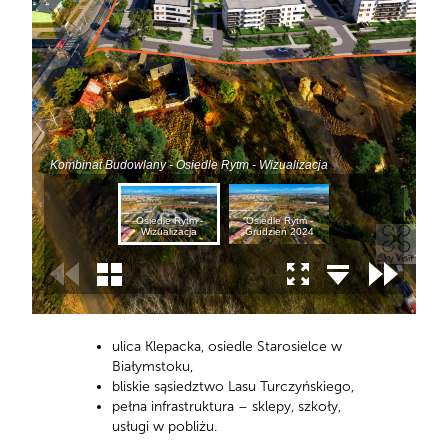
ulica Klepacka, osiedle Starosielce w
Białymstoku,
bliskie sąsiedztwo Lasu Turczyńskiego,
pełna infrastruktura – sklepy, szkoły,
usługi w pobliżu.