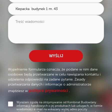
Prawo do wył. użytk.
przynależne
Odbiór do
31.10.2027
kom. nr 20:
(w cenie)
Rzut 3D
Pomieszczenia
Prawo do wył. użytk.
przynależne
Wirtualny spacer
Rzut 3D
favorite
SZCZEGÓŁY OFERTY
Wirtualny spacer
favorite
SZCZEGÓŁY OFERTY
WYŚLIJ
Wypełnienie formularza oznacza, że podane w nim dane
osobowe będą przetwarzane w celu nawiązania kontaktu i
udzielenia odpowiedzi na zadane pytanie. Zasady
przetwarzania danych i informacje o administratorze
polityce prywatności
znajdziesz w
.
Wyrażam zgodę na otrzymywanie od Kombinat Budowlany
informacji handlowych o jej produktach lub usługach, w formie
wiadomości e-mail na wskazany wyżej adres poczty