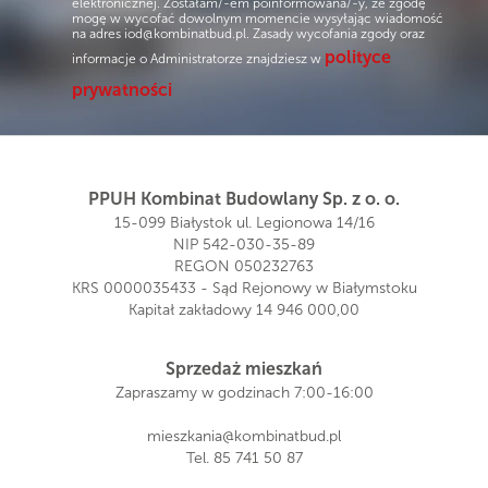
elektronicznej. Zostałam/-em poinformowana/-y, że zgodę
mogę w wycofać dowolnym momencie wysyłając wiadomość
na adres
iod@kombinatbud.pl
. Zasady wycofania zgody oraz
polityce
informacje o Administratorze znajdziesz w
prywatności
PPUH Kombinat Budowlany Sp. z o. o.
15-099 Białystok ul. Legionowa 14/16
NIP 542-030-35-89
REGON 050232763
KRS 0000035433 - Sąd Rejonowy w Białymstoku
Kapitał zakładowy 14 946 000,00
Sprzedaż mieszkań
Zapraszamy w godzinach 7:00-16:00
mieszkania@kombinatbud.pl
Tel.
85 741 50 87