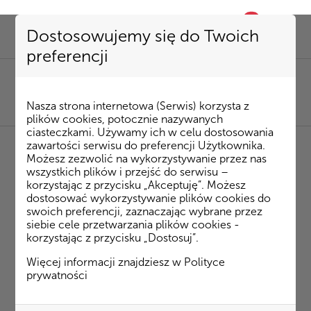
0
favorite
Dostosowujemy się do Twoich
preferencji
SEKRETARIAT
85 741 53 72
|
kombinat@kombinatbud.pl
SPRZEDAŻ MIESZKAŃ
Nasza strona internetowa (Serwis) korzysta z
85 74 15 087
|
mieszkania@kombinatbud.pl
plików cookies, potocznie nazywanych
ciasteczkami. Używamy ich w celu dostosowania
zawartości serwisu do preferencji Użytkownika.
Możesz zezwolić na wykorzystywanie przez nas
◂ Strona Główna
/
Inwestycje
/
Osiedle Rytm
/
wszystkich plików i przejść do serwisu –
Klepacka budynek 1
m. 43
korzystając z przycisku „Akceptuję”. Możesz
dostosować wykorzystywanie plików cookies do
swoich preferencji, zaznaczając wybrane przez
Klepacka budynek 1 m. 43
siebie cele przetwarzania plików cookies -
korzystając z przycisku „Dostosuj”.
Więcej informacji znajdziesz w
Polityce
prywatności