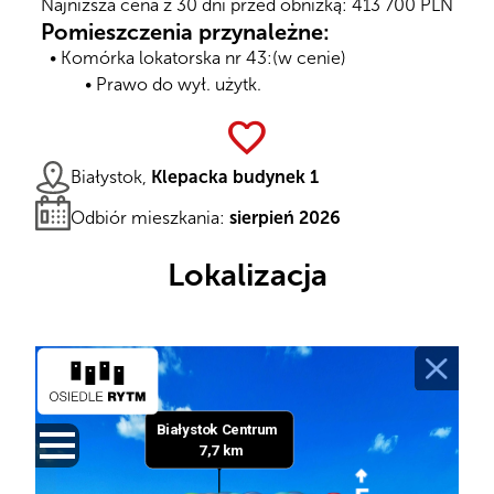
Najniższa cena z 30 dni przed obniżką: 413 700 PLN
Pomieszczenia przynależne:
Komórka lokatorska nr 43:
(w cenie)
Prawo do wył. użytk.
favorite
Białystok,
Klepacka budynek 1
Odbiór mieszkania:
sierpień 2026
Lokalizacja