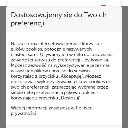
0
favorite
Dostosowujemy się do Twoich
preferencji
SEKRETARIAT
85 741 53 72
|
kombinat@kombinatbud.pl
SPRZEDAŻ MIESZKAŃ
Nasza strona internetowa (Serwis) korzysta z
85 74 15 087
|
mieszkania@kombinatbud.pl
plików cookies, potocznie nazywanych
ciasteczkami. Używamy ich w celu dostosowania
zawartości serwisu do preferencji Użytkownika.
Możesz zezwolić na wykorzystywanie przez nas
◂ Strona Główna
/
Inwestycje
/
Osiedle Rytm
/
wszystkich plików i przejść do serwisu –
Klepacka budynek 3
m. 14
korzystając z przycisku „Akceptuję”. Możesz
dostosować wykorzystywanie plików cookies do
swoich preferencji, zaznaczając wybrane przez
Klepacka budynek 3 m. 14
siebie cele przetwarzania plików cookies -
korzystając z przycisku „Dostosuj”.
Więcej informacji znajdziesz w
Polityce
prywatności