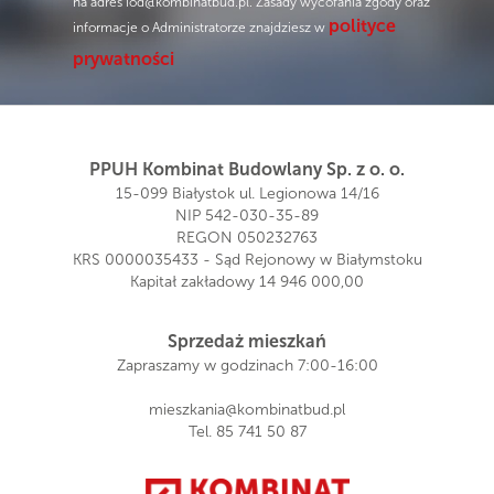
na adres
iod@kombinatbud.pl
. Zasady wycofania zgody oraz
polityce
informacje o Administratorze znajdziesz w
prywatności
PPUH Kombinat Budowlany Sp. z o. o.
15-099 Białystok ul. Legionowa 14/16
NIP 542-030-35-89
REGON 050232763
KRS 0000035433 - Sąd Rejonowy w Białymstoku
Kapitał zakładowy 14 946 000,00
Sprzedaż mieszkań
Zapraszamy w godzinach 7:00-16:00
mieszkania@kombinatbud.pl
Tel.
85 741 50 87