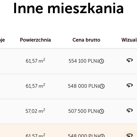
Inne mieszkania
je
Powierzchnia
Cena brutto
Wizual
360
2
61,57 m
554 100 PLN
360
2
61,57 m
548 000 PLN
Cena/m²
Odbiór d
360
2
57,02 m
507 500 PLN
Pomieszc
Cena/m²
przynale
Ładowanie obrazu...
Odbiór d
360
2
61,57 m
548 000 PLN
Pomieszc