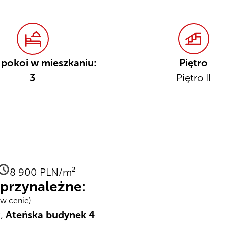
 pokoi w mieszkaniu:
Piętro
3
Piętro II
8 900 PLN/m²
przynależne:
(w cenie)
k,
Ateńska budynek 4