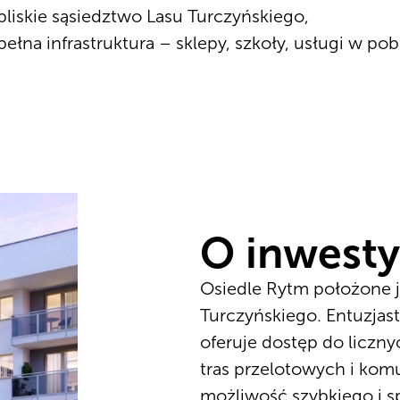
bliskie sąsiedztwo Lasu Turczyńskiego,
pełna infrastruktura – sklepy, szkoły, usługi w pob
O inwesty
Osiedle Rytm położone j
Turczyńskiego. Entuzja
oferuje dostęp do liczn
tras przelotowych i komu
możliwość szybkiego i 