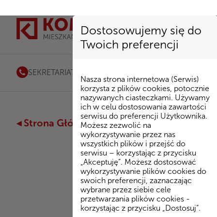
Dostosowujemy się do
Twoich preferencji
SEKRETARIAT
85 741 53 72
|
kombinat@kombinatbud.
Nasza strona internetowa (Serwis)
korzysta z plików cookies, potocznie
nazywanych ciasteczkami. Używamy
ich w celu dostosowania zawartości
serwisu do preferencji Użytkownika.
◂ Strona Główna
/
Inwestycje
/
Osiedle Ryt
Możesz zezwolić na
wykorzystywanie przez nas
wszystkich plików i przejść do
serwisu – korzystając z przycisku
„Akceptuję”. Możesz dostosować
A
wykorzystywanie plików cookies do
swoich preferencji, zaznaczając
wybrane przez siebie cele
przetwarzania plików cookies -
Plan
korzystając z przycisku „Dostosuj”.
mieszkani