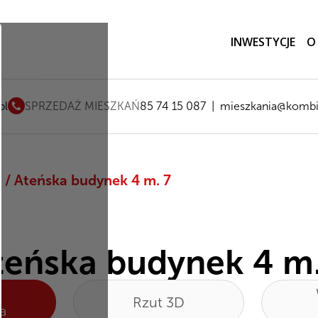
INWESTYCJE
O
pl
SPRZEDAŻ MIESZKAŃ
85 74 15 087
|
mieszkania@kombi
m
/
Ateńska budynek 4
m. 7
teńska budynek 4 m.
Rzut 3D
a